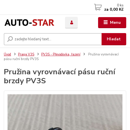
0
ks
za
0,00 Kč
Menu
Hledat
Úvod
Praga V3S
PV3S - Převodovka, řazení
Pružina vyrovnávací
pásu ruční brzdy PV3S
Pružina vyrovnávací pásu ruční
brzdy PV3S