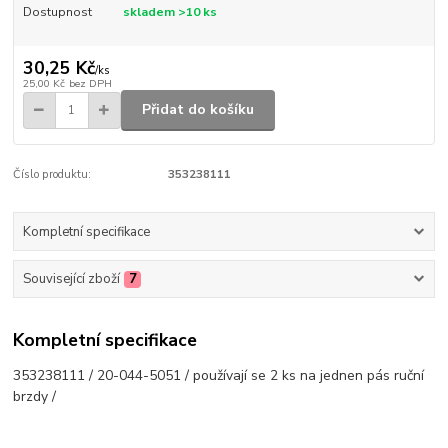
Dostupnost
skladem >10 ks
30,25 Kč
/
ks
25,00 Kč
bez DPH
Přidat do košíku
Číslo produktu:
353238111
Kompletní specifikace
Související zboží
7
Kompletní specifikace
353238111 / 20-044-5051 / používají se 2 ks na jednen pás ruční
brzdy /