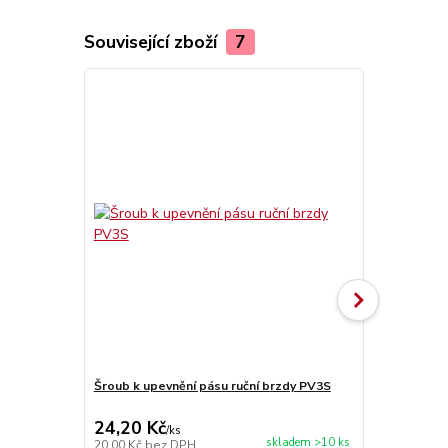
Související zboží
7
Šroub k upevnění pásu ruční brzdy PV3S
Šroub regula
24,20 Kč
24,20 Kč
/
ks
skladem >10 ks
20,00 Kč
bez DPH
20,00 Kč
bez