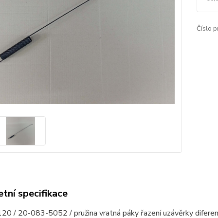
Číslo p
tní specifikace
0 / 20-083-5052 / pružina vratná páky řazení uzávěrky difere