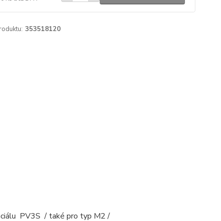
roduktu:
353518120
nciálu PV3S / také pro typ M2 /