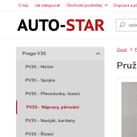
O nás
Jak nakupovat
Obchodní podmínky
Doprava a p
Úvod
P
Praga V3S
Pruž
PV3S - Motor
PV3S - Spojka
PV3S - Převodovka, řazení
PV3S - Nápravy, pérování
PV3S - Naviják, kardany
PV3S - Řízení