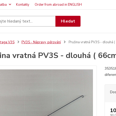
latba
Kontakty
Order from abroad in ENGLISH
Hledat
raga V3S
PV3S - Nápravy, pérování
Pružina vratná PV3S - dlouhá (
ina vratná PV3S - dlouhá ( 66cm
353518
difere
Dos
10
90,