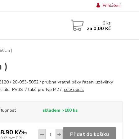
Přihlášení
0
ks
za
0,00 Kč
 66cm )
 )
120 / 20-083-5052 / pružina vratná páky řazení uzávěrky
nciálu PV3S / také pro typ M2 /
celý popis
tupnost
skladem >100 ks
8,90 Kč
/
ks
Přidat do košíku
00 Kč
bez DPH