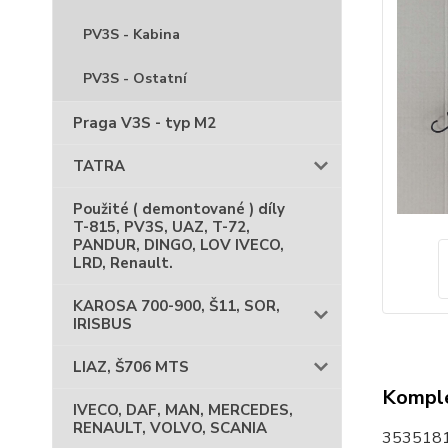
PV3S - Kabina
PV3S - Ostatní
Praga V3S - typ M2
TATRA
Použité ( demontované ) díly
T-815, PV3S, UAZ, T-72,
PANDUR, DINGO, LOV IVECO,
LRD, Renault.
KAROSA 700-900, Š11, SOR,
IRISBUS
LIAZ, Š706 MTS
Komple
IVECO, DAF, MAN, MERCEDES,
RENAULT, VOLVO, SCANIA
35351812