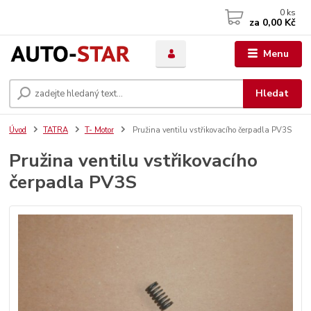
0
ks
za
0,00 Kč
Menu
Hledat
Úvod
TATRA
T- Motor
Pružina ventilu vstřikovacího čerpadla PV3S
Pružina ventilu vstřikovacího
čerpadla PV3S