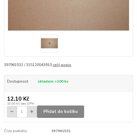
397961531 / 315120043910
celý popis
Dostupnost
skladem >100 ks
12,10 Kč
10,00 Kč
bez DPH
Přidat do košíku
Číslo produktu:
397961531