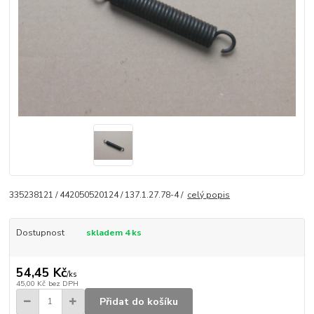
335238121 / 442050520124 / 137.1.27.78-4 /
celý popis
Dostupnost
skladem 4 ks
54,45 Kč
/
ks
45,00 Kč
bez DPH
Přidat do košíku