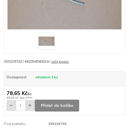
335329730 / 442054540024 /
celý popis
Dostupnost
skladem 3 ks
78,65 Kč
/
ks
65,00 Kč
bez DPH
Přidat do košíku
Číslo produktu:
335329730