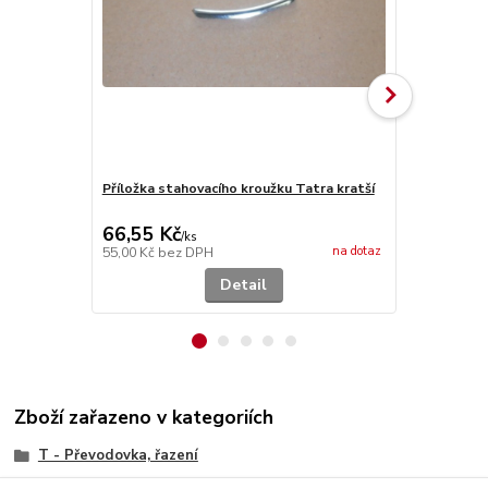
Příložka stahovacího kroužku Tatra kratší
Kroužek sta
TATRA - ma
66,55 Kč
52,03 Kč
/
ks
na dotaz
55,00 Kč
bez DPH
43,00 Kč
bez
Detail
Zboží zařazeno v kategoriích
T - Převodovka, řazení