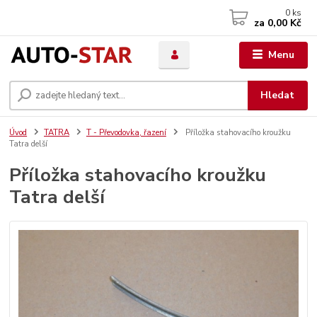
0
ks
za
0,00 Kč
Menu
Hledat
Úvod
TATRA
T - Převodovka, řazení
Příložka stahovacího kroužku
Tatra delší
Příložka stahovacího kroužku
Tatra delší