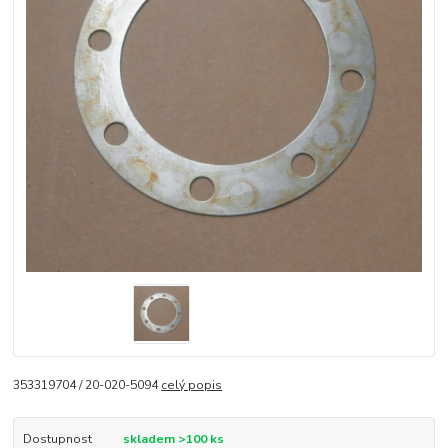
353319704 / 20-020-5094
celý popis
Dostupnost
skladem >100 ks