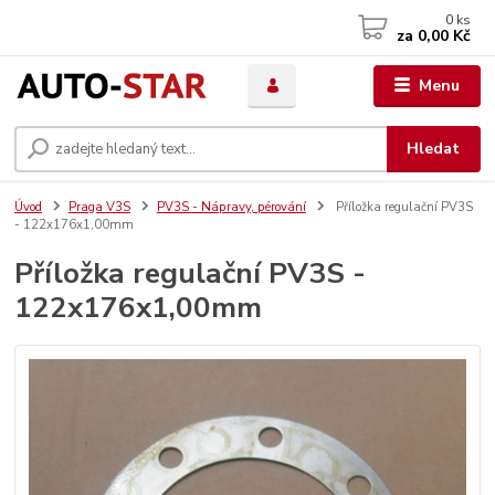
0
ks
za
0,00 Kč
Menu
Hledat
Úvod
Praga V3S
PV3S - Nápravy, pérování
Příložka regulační PV3S
- 122x176x1,00mm
Příložka regulační PV3S -
122x176x1,00mm