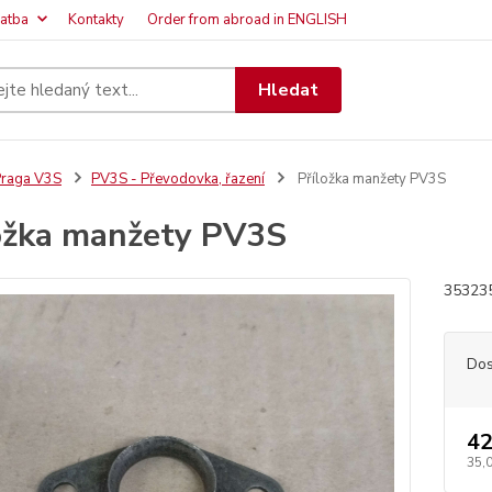
latba
Kontakty
Order from abroad in ENGLISH
Hledat
raga V3S
PV3S - Převodovka, řazení
Příložka manžety PV3S
ožka manžety PV3S
353235
Dos
42
35,