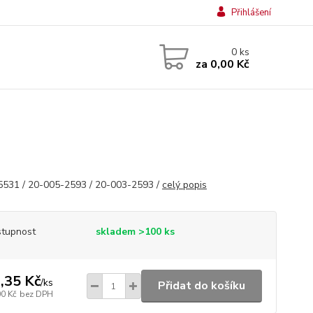
Přihlášení
0
ks
za
0,00 Kč
531 / 20-005-2593 / 20-003-2593 /
celý popis
tupnost
skladem >100 ks
,35 Kč
/
ks
Přidat do košíku
00 Kč
bez DPH