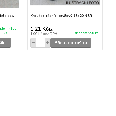
ele zas.
Kroužek těsnící pryžový 16x20 NBR
1,21 Kč
ladem >100
/
ks
ks
skladem >50 ks
1,00 Kč
bez DPH
šíku
Přidat do košíku