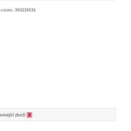
roduktu:
353235531
visející zboží
3