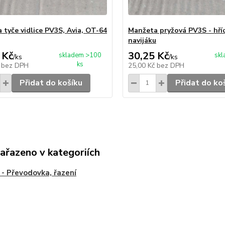
 tyče vidlice PV3S, Avia, OT-64
Manžeta pryžová PV3S - hříd
navijáku
 Kč
30,25 Kč
skladem >100
sk
/
ks
/
ks
ks
č
bez DPH
25,00 Kč
bez DPH
Přidat do košíku
Přidat do ko
zařazeno v kategoriích
- Převodovka, řazení