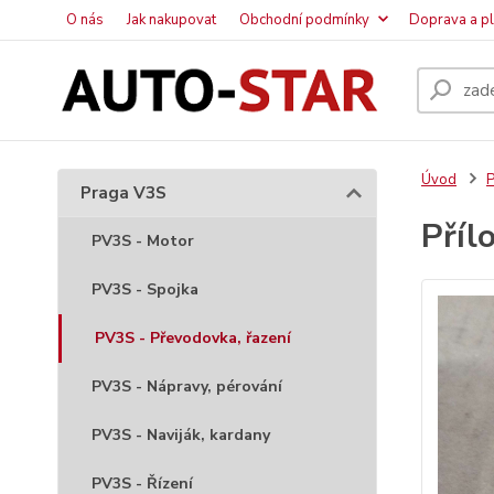
O nás
Jak nakupovat
Obchodní podmínky
Doprava a p
Úvod
P
Praga V3S
Příl
PV3S - Motor
PV3S - Spojka
PV3S - Převodovka, řazení
PV3S - Nápravy, pérování
PV3S - Naviják, kardany
PV3S - Řízení