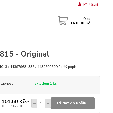
Přihlášení
0
ks
za
0,00 Kč
15 - Original
013 / 443979681337 / 4439700790 /
celý popis
tupnost
skladem 1 ks
 101,60 Kč
/
ks
Přidat do košíku
960,00 Kč
bez DPH