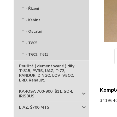
T - Řízení
T - Kabina
T - Ostatní
T - T805
T - T603, T613
Použité ( demontované ) díly
T-815, PV3S, UAZ, T-72,
PANDUR, DINGO, LOV IVECO,
LRD, Renault.
Komple
KAROSA 700-900, Š11, SOR,
IRISBUS
3419640
LIAZ, Š706 MTS