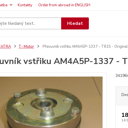
latba
Kontakty
Order from abroad in ENGLISH
Hledat
TATRA
T- Motor
Přesuvník vstřiku AM4A5P-1337 - T815 - Original
uvník vstřiku AM4A5P-1337 - T8
341964
Dos
18
14 