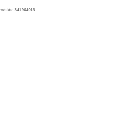
roduktu:
341964013