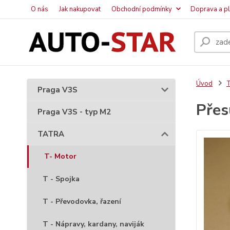
O nás
Jak nakupovat
Obchodní podmínky
Doprava a p
Úvod
Praga V3S
Přes
Praga V3S - typ M2
TATRA
T- Motor
T - Spojka
T - Převodovka, řazení
T - Nápravy, kardany, naviják