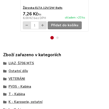
Žárovka ELTA 12V/2W Ba9s
Žárovka EL
7,26 Kč
7,26 Kč
/
ks
/
k
skladem >20 ks
6,00 Kč
bez DPH
6,00 Kč
bez 
Přidat do košíku
Zboží zařazeno v kategoriích
LIAZ, Š706 MTS
Ostatní díly
VETERÁNI
PV3S - Kabina
T - Kabina
K - Karoserie, ostatní