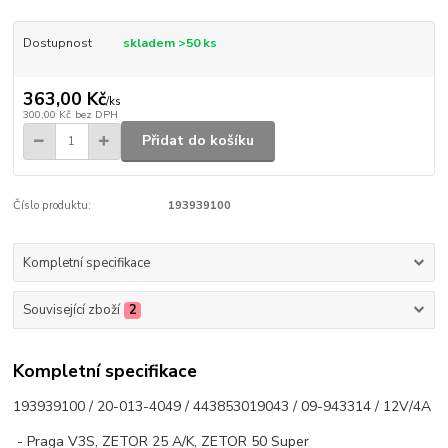
Dostupnost
skladem >50 ks
363,00 Kč
/
ks
300,00 Kč
bez DPH
Přidat do košíku
Číslo produktu:
193939100
Kompletní specifikace
Související zboží
2
Kompletní specifikace
193939100 / 20-013-4049 / 443853019043 / 09-943314 / 12V/4A
- Praga V3S, ZETOR 25 A/K, ZETOR 50 Super