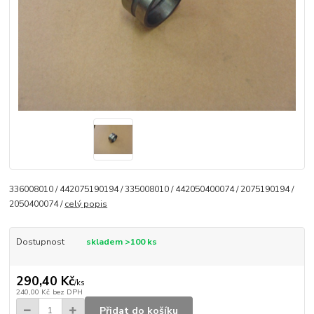
336008010 / 442075190194 / 335008010 / 442050400074 / 2075190194 /
2050400074 /
celý popis
Dostupnost
skladem >100 ks
290,40 Kč
/
ks
240,00 Kč
bez DPH
Přidat do košíku