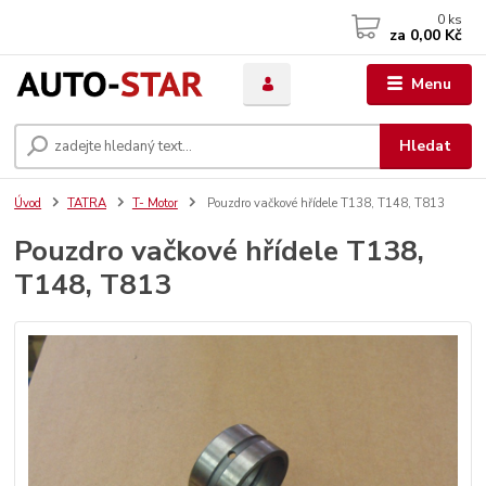
0
ks
za
0,00 Kč
Menu
Hledat
Úvod
TATRA
T- Motor
Pouzdro vačkové hřídele T138, T148, T813
Pouzdro vačkové hřídele T138,
T148, T813