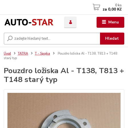
0
ks
za
0,00 Kč
Menu
Hledat
Úvod
TATRA
T - Spojka
Pouzdro ložiska Al - T138, T813 + T148
starý typ
Pouzdro ložiska Al - T138, T813 +
T148 starý typ