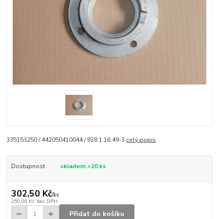
335153250 / 442050410044 / 928.1.16.49-3
celý popis
Dostupnost
skladem >20 ks
302,50 Kč
/
ks
250,00 Kč
bez DPH
Přidat do košíku