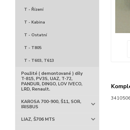
T - Řízení
T - Kabina
T - Ostatní
T - T805
T - T603, T613
Použité ( demontované ) díly
T-815, PV3S, UAZ, T-72,
PANDUR, DINGO, LOV IVECO,
Komple
LRD, Renault.
3410506
KAROSA 700-900, Š11, SOR,
IRISBUS
LIAZ, Š706 MTS