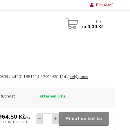
Přihlášení
0
ks
za
0,00 Kč
603 / 442011651114 / 2011651114 /
celý popis
tupnost
skladem 3 ks
964,50 Kč
/
ks
Přidat do košíku
50,00 Kč
bez DPH