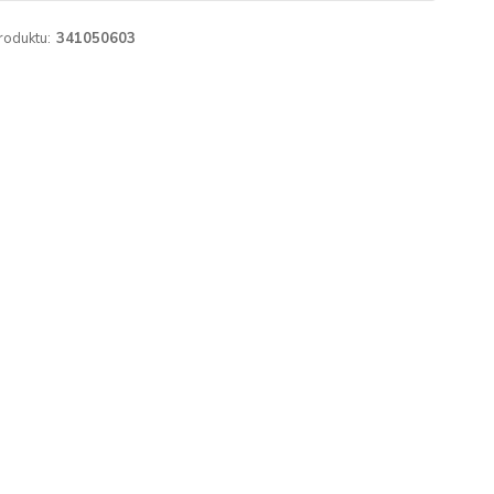
roduktu:
341050603