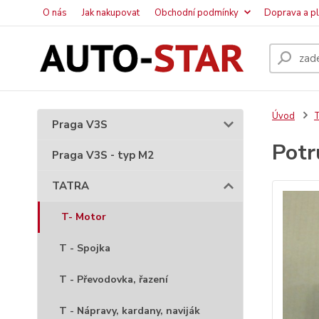
O nás
Jak nakupovat
Obchodní podmínky
Doprava a p
Úvod
Praga V3S
Potr
Praga V3S - typ M2
TATRA
T- Motor
T - Spojka
T - Převodovka, řazení
T - Nápravy, kardany, naviják