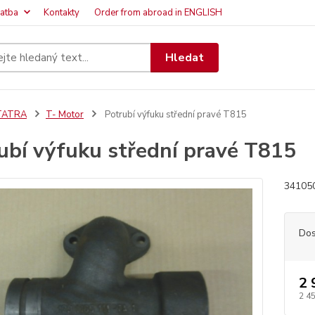
latba
Kontakty
Order from abroad in ENGLISH
Hledat
TATRA
T- Motor
Potrubí výfuku střední pravé T815
ubí výfuku střední pravé T815
341050
Dos
2 
2 4