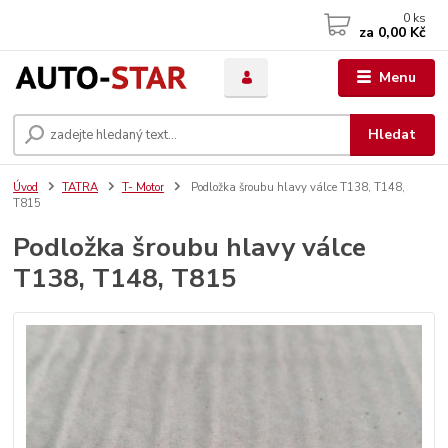
0
ks
za
0,00 Kč
Menu
Hledat
Úvod
TATRA
T- Motor
Podložka šroubu hlavy válce T138, T148,
T815
Podložka šroubu hlavy válce
T138, T148, T815