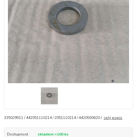
335029511 / 442051110214 / 2051110214 / 4420500620 /
celý popis
Dostupnost
skladem >100 ks