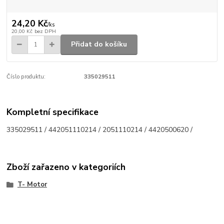
24,20 Kč
/
ks
20,00 Kč
bez DPH
Přidat do košíku
Číslo produktu:
335029511
Kompletní specifikace
335029511 / 442051110214 / 2051110214 / 4420500620 /
Zboží zařazeno v kategoriích
T- Motor