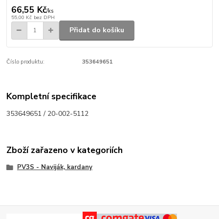
66,55 Kč
/
ks
55,00 Kč
bez DPH
Přidat do košíku
Číslo produktu:
353649651
Kompletní specifikace
353649651 / 20-002-5112
Zboží zařazeno v kategoriích
PV3S - Naviják, kardany