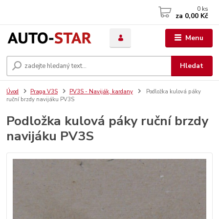
0
ks
za
0,00 Kč
Menu
Hledat
Úvod
Praga V3S
PV3S - Naviják, kardany
Podložka kulová páky
ruční brzdy navijáku PV3S
Podložka kulová páky ruční brzdy
navijáku PV3S