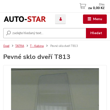
0
ks
za
0,00 Kč
Menu
Hledat
Úvod
TATRA
T - Kabina
Pevné sklo dveří T813
Pevné sklo dveří T813