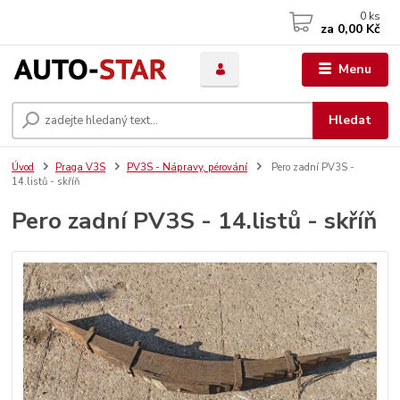
0
ks
za
0,00 Kč
Menu
Hledat
Úvod
Praga V3S
PV3S - Nápravy, pérování
Pero zadní PV3S -
14.listů - skříň
Pero zadní PV3S - 14.listů - skříň