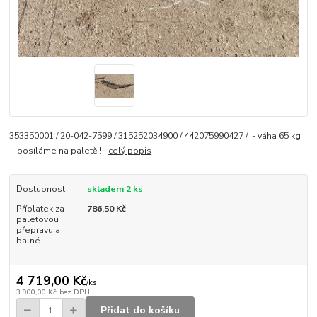
353350001 / 20-042-7599 / 315252034900 / 442075990427 / - váha 65 kg
- posíláme na paletě !!!
celý popis
Dostupnost
skladem 2 ks
Příplatek za
786,50 Kč
paletovou
přepravu a
balné
4 719,00 Kč
/
ks
3 900,00 Kč
bez DPH
Přidat do košíku