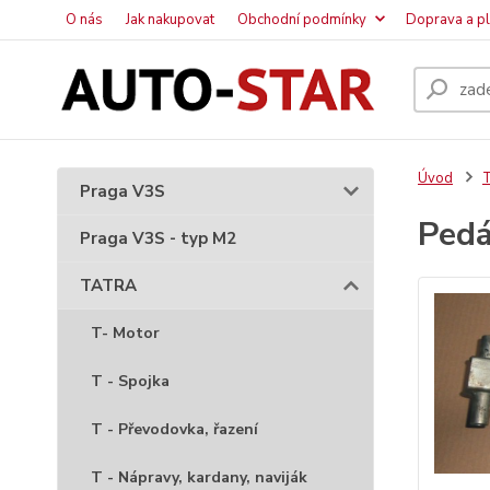
O nás
Jak nakupovat
Obchodní podmínky
Doprava a p
Úvod
Praga V3S
Pedá
Praga V3S - typ M2
TATRA
T- Motor
T - Spojka
T - Převodovka, řazení
T - Nápravy, kardany, naviják