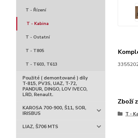
T - Řízení
T - Kabina
T - Ostatní
T - T805
Komple
3355202
T - T603, T613
Použité ( demontované ) díly
T-815, PV3S, UAZ, T-72,
PANDUR, DINGO, LOV IVECO,
LRD, Renault.
Zboží 
KAROSA 700-900, Š11, SOR,
IRISBUS
T - K
LIAZ, Š706 MTS