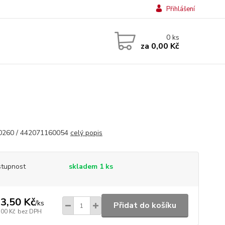
Přihlášení
0
ks
za
0,00 Kč
0260 / 442071160054
celý popis
tupnost
skladem 1 ks
3,50 Kč
/
ks
Přidat do košíku
,00 Kč
bez DPH