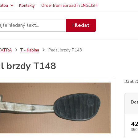
latba
Kontakty
Order from abroad in ENGLISH
Hledat
TATRA
T - Kabina
Pedál brzdy T148
l brzdy T148
33552
Dos
42
350