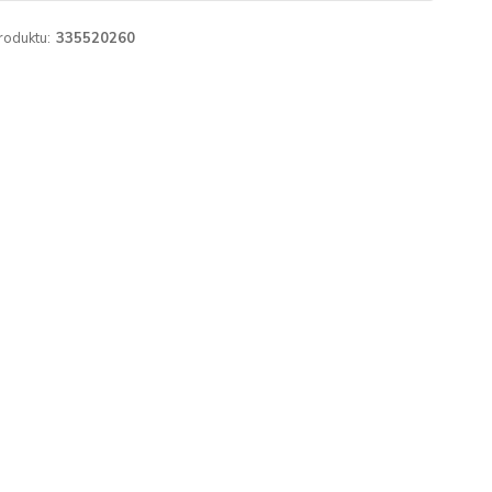
roduktu:
335520260