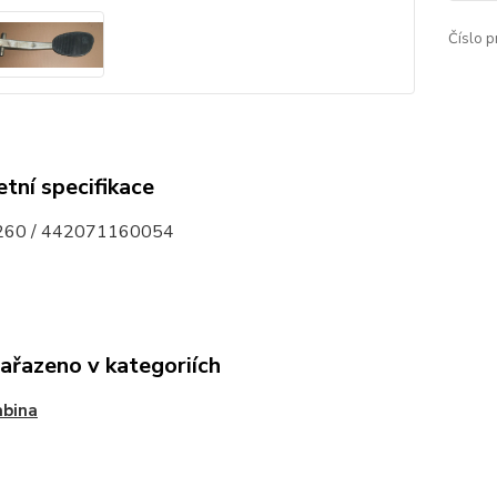
Číslo p
tní specifikace
60 / 442071160054
zařazeno v kategoriích
abina