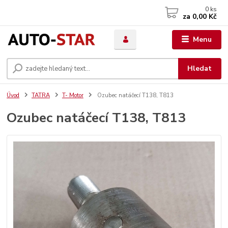
0
ks
za
0,00 Kč
Menu
Hledat
Úvod
TATRA
T- Motor
Ozubec natáčecí T138, T813
Ozubec natáčecí T138, T813