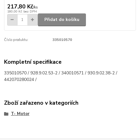
217,80 Kč
/
ks
180,00 Kč
bez DPH
Přidat do košíku
Číslo produktu:
335010570
Kompletní specifikace
335010570 / 928.9.02.53-2 / 340010571 / 930.9.02.38-2 /
442070280024 /
Zboží zařazeno v kategoriích
T- Motor