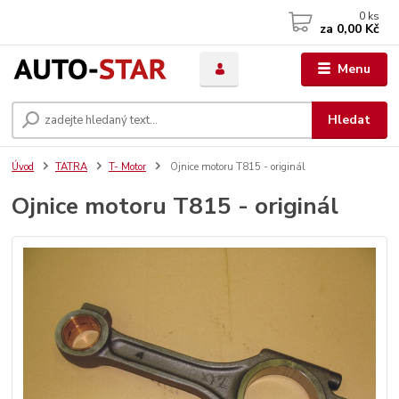
0
ks
za
0,00 Kč
Menu
Hledat
Úvod
TATRA
T- Motor
Ojnice motoru T815 - originál
Ojnice motoru T815 - originál