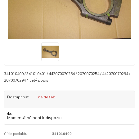
341010400 / 341010401 / 442070070254 / 2070070254 / 442070070294 /
2070070294 /
celý popis
Dostupnost
na dotaz
/
ks
Momentálně není k dispozici
Číslo produktu:
341010400