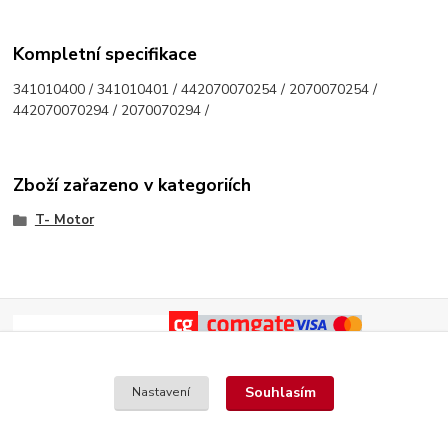
Kompletní specifikace
341010400 / 341010401 / 442070070254 / 2070070254 /
442070070294 / 2070070294 /
Zboží zařazeno v kategoriích
T- Motor
Souhlasím
Nastavení