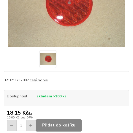
321853732007
celý popis
Dostupnost
skladem >100 ks
18,15 Kč
/
ks
15,00 Kč
bez DPH
Přidat do košíku