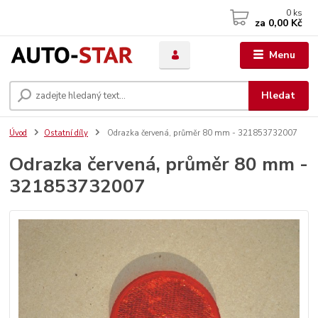
0
ks
za
0,00 Kč
Menu
Hledat
Úvod
Ostatní díly
Odrazka červená, průměr 80 mm - 321853732007
Odrazka červená, průměr 80 mm -
321853732007