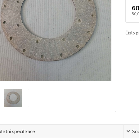
60
50,
Číslo p
etní specifikace
Sou