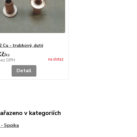
2 Cu - trubkový, dutý
Kč
/
ks
na dotaz
bez DPH
Detail
zařazeno v kategoriích
- Spojka