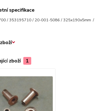
tní specifikace
00 / 353195710 / 20-001-5086 / 325x190x5mm /
zboží
jící zboží
1