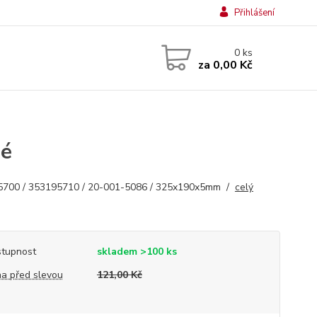
Přihlášení
0
ks
za
0,00 Kč
né
5700 / 353195710 / 20-001-5086 / 325x190x5mm /
celý
tupnost
skladem >100 ks
a před slevou
121,00 Kč