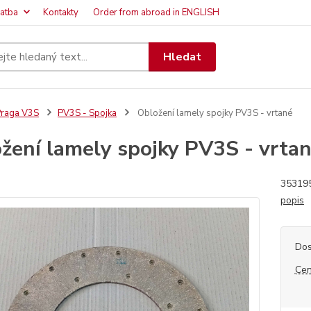
latba
Kontakty
Order from abroad in ENGLISH
Hledat
raga V3S
PV3S - Spojka
Obložení lamely spojky PV3S - vrtané
žení lamely spojky PV3S - vrta
35319
popis
Dos
Cen