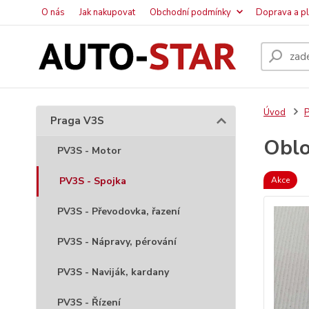
O nás
Jak nakupovat
Obchodní podmínky
Doprava a p
Úvod
P
Praga V3S
Oblo
PV3S - Motor
PV3S - Spojka
Akce
PV3S - Převodovka, řazení
PV3S - Nápravy, pérování
PV3S - Naviják, kardany
PV3S - Řízení