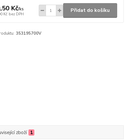
,50 Kč
/
ks
Přidat do košíku
00 Kč
bez DPH
roduktu:
353195700V
visející zboží
1