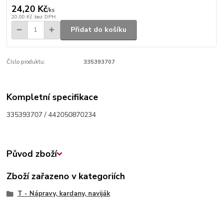
24,20 Kč
/
ks
20,00 Kč
bez DPH
Přidat do košíku
Číslo produktu:
335393707
Kompletní specifikace
335393707 / 442050870234
Původ zboží
Zboží zařazeno v kategoriích
T - Nápravy, kardany, naviják