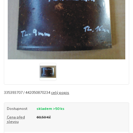
335393707 / 442050870234
celý popis
Dostupnost
skladem >50 ks
Cena před
60,50 Kč
slevou