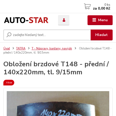
0
ks
za
0,00 Kč
Menu
Hledat
Úvod
TATRA
T - Nápravy, kardany, naviják
Obložení brzdové T148 -
přední / 140x220mm, tl. 9/15mm
Obložení brzdové T148 - přední /
140x220mm, tl. 9/15mm
Akce