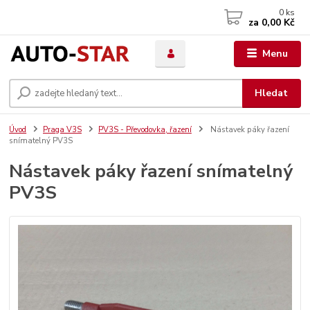
0
ks
za
0,00 Kč
Menu
Hledat
Úvod
Praga V3S
PV3S - Převodovka, řazení
Nástavek páky řazení
snímatelný PV3S
Nástavek páky řazení snímatelný
PV3S