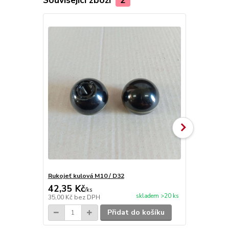
Rukojeť kulová M10 / D32
Páka řazení
42,35 Kč
242,00 K
/
ks
skladem >20 ks
35,00 Kč
bez DPH
200,00 Kč
be
Přidat do košíku