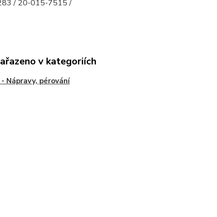
83 / 20-015-7515 /
zařazeno v kategoriích
- Nápravy, pérování