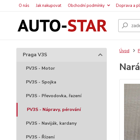
O nás
Jak nakupovat
Obchodní podmínky
Doprava a p
Úvod
P
Praga V3S
Nará
PV3S - Motor
PV3S - Spojka
PV3S - Převodovka, řazení
PV3S - Nápravy, pérování
PV3S - Naviják, kardany
PV3S - Řízení