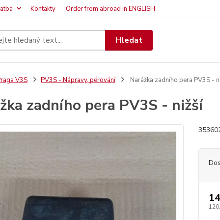
latba
Kontakty
Order from abroad in ENGLISH
Hledat
raga V3S
PV3S - Nápravy, pérování
Narážka zadního pera PV3S - ni
žka zadního pera PV3S - nižší
35360
Dos
14
120