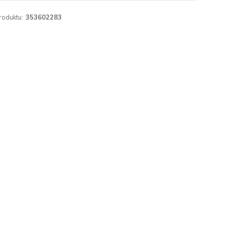
roduktu:
353602283