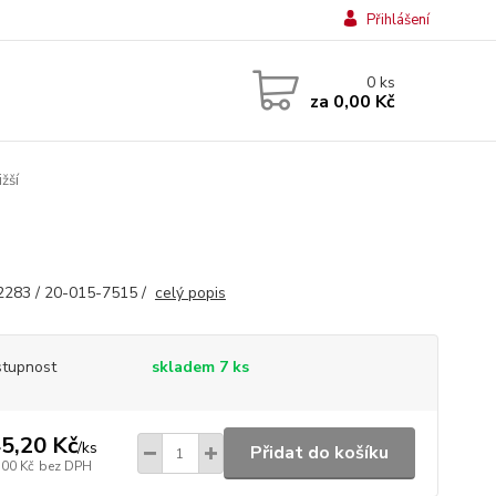
Přihlášení
0
ks
za
0,00 Kč
žší
2283 / 20-015-7515 /
celý popis
tupnost
skladem 7 ks
5,20 Kč
/
ks
Přidat do košíku
,00 Kč
bez DPH