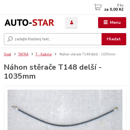
0
ks
za
0,00 Kč
Menu
Hledat
Úvod
TATRA
T - Kabina
Náhon stěrače T148 delší - 1035mm
Náhon stěrače T148 delší -
1035mm