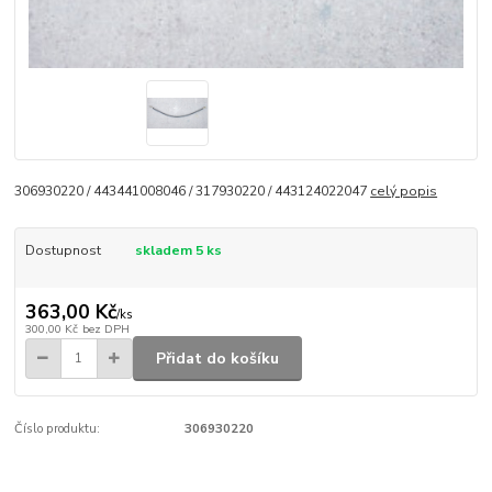
306930220 / 443441008046 / 317930220 / 443124022047
celý popis
Dostupnost
skladem 5 ks
363,00 Kč
/
ks
300,00 Kč
bez DPH
Přidat do košíku
Číslo produktu:
306930220