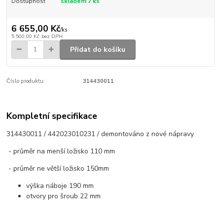
Dostupnost
skladem 7 ks
6 655,00 Kč
/
ks
5 500,00 Kč
bez DPH
Přidat do košíku
Číslo produktu:
314430011
Kompletní specifikace
314430011 / 442023010231 / demontováno z nové nápravy
- průměr na menší ložisko 110 mm
- průměr ne větší ložisko 150mm
výška náboje 190 mm
otvory pro šroub 22 mm