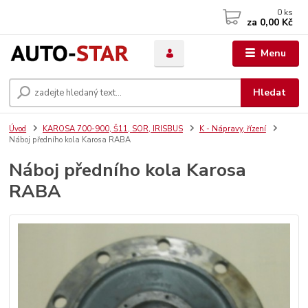
0
ks
za
0,00 Kč
Menu
Hledat
Úvod
KAROSA 700-900, Š11, SOR, IRISBUS
K - Nápravy, řízení
Náboj předního kola Karosa RABA
Náboj předního kola Karosa
RABA