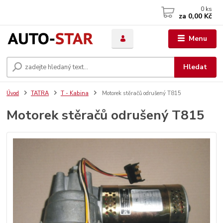
0
ks
za
0,00 Kč
Menu
Hledat
Úvod
TATRA
T - Kabina
Motorek stěračů odrušený T815
Motorek stěračů odrušený T815