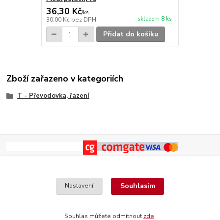
36,30 Kč
/
ks
skladem 8 ks
30,00 Kč
bez DPH
Přidat do košíku
Zboží zařazeno v kategoriích
T - Převodovka, řazení
Souhlasím
Nastavení
Souhlas můžete odmítnout
zde
.