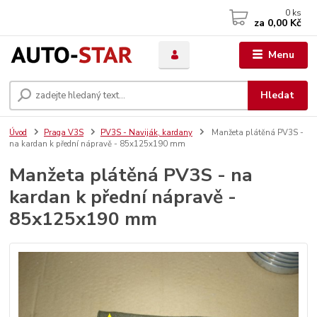
0
ks
za
0,00 Kč
Menu
Hledat
Úvod
Praga V3S
PV3S - Naviják, kardany
Manžeta plátěná PV3S -
na kardan k přední nápravě - 85x125x190 mm
Manžeta plátěná PV3S - na
kardan k přední nápravě -
85x125x190 mm