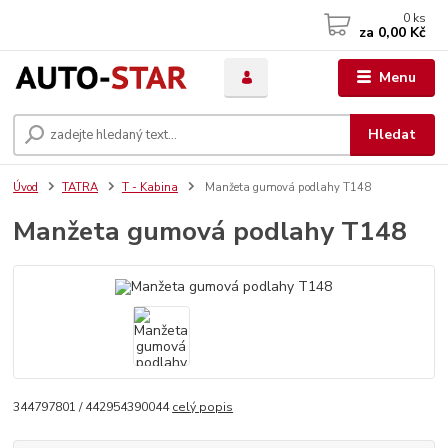
0
ks
za
0,00 Kč
Menu
Hledat
Úvod
TATRA
T - Kabina
Manžeta gumová podlahy T148
Manžeta gumová podlahy T148
344797801 / 442954390044
celý popis