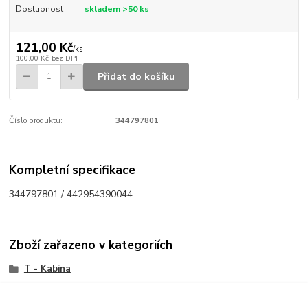
Dostupnost
skladem >50 ks
121,00 Kč
/
ks
100,00 Kč
bez DPH
Přidat do košíku
Číslo produktu:
344797801
Kompletní specifikace
344797801 / 442954390044
Zboží zařazeno v kategoriích
T - Kabina