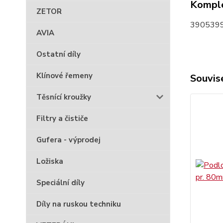
Komple
ZETOR
3905399
AVIA
Ostatní díly
Klínové řemeny
Souvise
Těsnící kroužky
Filtry a čističe
Gufera - výprodej
Ložiska
Speciální díly
Díly na ruskou techniku