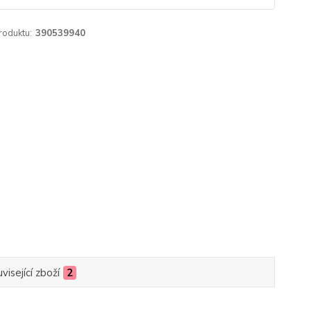
roduktu:
390539940
visející zboží
2