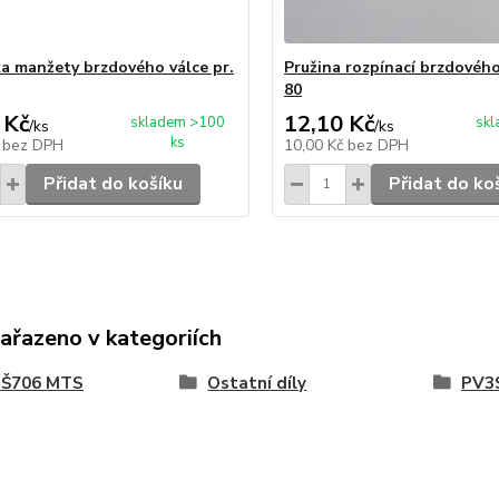
a manžety brzdového válce pr.
Pružina rozpínací brzdového
80
 Kč
12,10 Kč
skladem >100
sk
/
ks
/
ks
ks
č
bez DPH
10,00 Kč
bez DPH
Přidat do košíku
Přidat do ko
zařazeno v kategoriích
, Š706 MTS
Ostatní díly
PV3S