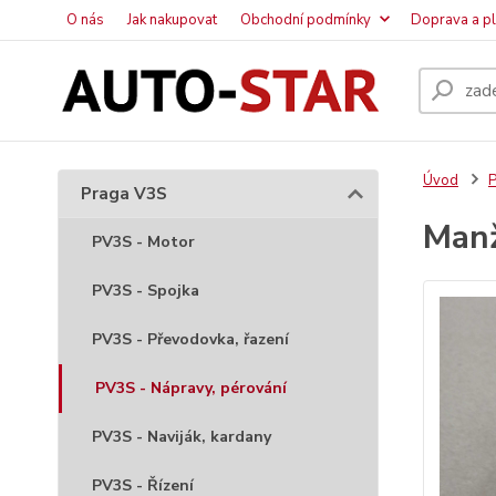
O nás
Jak nakupovat
Obchodní podmínky
Doprava a p
Úvod
P
Praga V3S
Manž
PV3S - Motor
PV3S - Spojka
PV3S - Převodovka, řazení
PV3S - Nápravy, pérování
PV3S - Naviják, kardany
PV3S - Řízení