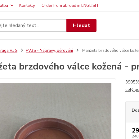
latba
Kontakty
Order from abroad in ENGLISH
Hledat
raga V3S
PV3S - Nápravy, pérování
Manžeta brzdového válce kože
eta brzdového válce kožená - 
390539
celý p
Dos
29
240