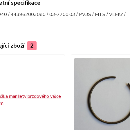
tní specifikace
40 / 443962003080 / 03-7700.03 / PV3S / MTS / VLEKY /
jící zboží
2