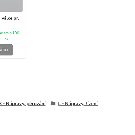
 válce pr.
ladem >100
ks
šíku
 - Nápravy, pérování
L - Nápravy, řízení