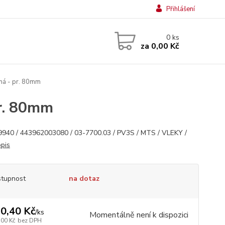
Přihlášení
0
ks
za
0,00 Kč
ná - pr. 80mm
pr. 80mm
940 / 443962003080 / 03-7700.03 / PV3S / MTS / VLEKY /
opis
tupnost
na dotaz
0,40 Kč
/
ks
Momentálně není k dispozici
,00 Kč
bez DPH