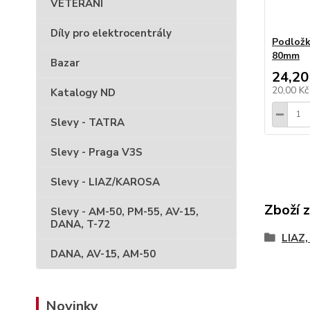
VETERÁNI
Díly pro elektrocentrály
Podložk
80mm
Bazar
24,20
20,00 K
Katalogy ND
Slevy - TATRA
Slevy - Praga V3S
Slevy - LIAZ/KAROSA
Zboží 
Slevy - AM-50, PM-55, AV-15,
DANA, T-72
LIAZ
DANA, AV-15, AM-50
Novinky