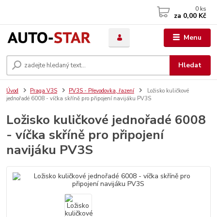
0
ks
za
0,00 Kč
Menu
Hledat
Úvod
Praga V3S
PV3S - Převodovka, řazení
Ložisko kuličkové
jednořadé 6008 - víčka skříně pro připojení navijáku PV3S
Ložisko kuličkové jednořadé 6008
- víčka skříně pro připojení
navijáku PV3S