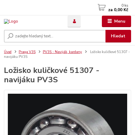
0
ks
za
0,00 Kč
Menu
Hledat
Úvod
Praga V3S
PV3S - Naviják, kardany
Ložisko kuličkové 51307 -
navijáku PV3S
Ložisko kuličkové 51307 -
navijáku PV3S