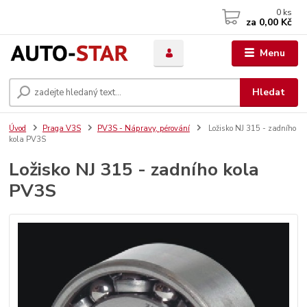
0
ks
za
0,00 Kč
Menu
Hledat
Úvod
Praga V3S
PV3S - Nápravy, pérování
Ložisko NJ 315 - zadního
kola PV3S
Ložisko NJ 315 - zadního kola
PV3S