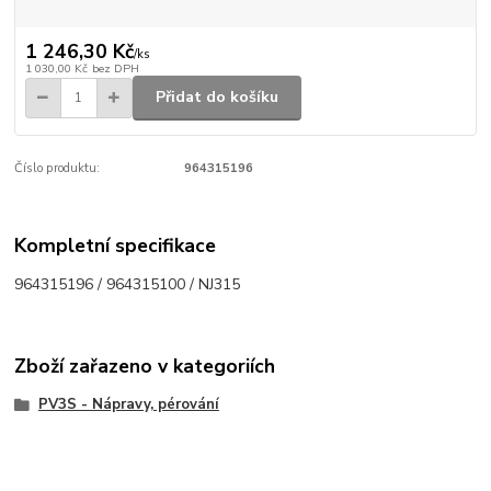
1 246,30 Kč
/
ks
1 030,00 Kč
bez DPH
Přidat do košíku
Číslo produktu:
964315196
Kompletní specifikace
964315196 / 964315100 / NJ315
Zboží zařazeno v kategoriích
PV3S - Nápravy, pérování