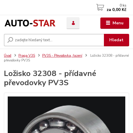
0
ks
za
0,00 Kč
Menu
Hledat
Úvod
Praga V3S
PV3S - Převodovka, řazení
Ložisko 32308 - přídavné
převodovky PV3S
Ložisko 32308 - přídavné
převodovky PV3S