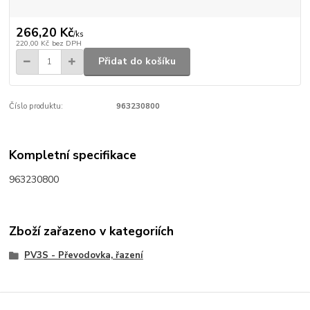
266,20 Kč
/
ks
220,00 Kč
bez DPH
Přidat do košíku
Číslo produktu:
963230800
Kompletní specifikace
963230800
Zboží zařazeno v kategoriích
PV3S - Převodovka, řazení