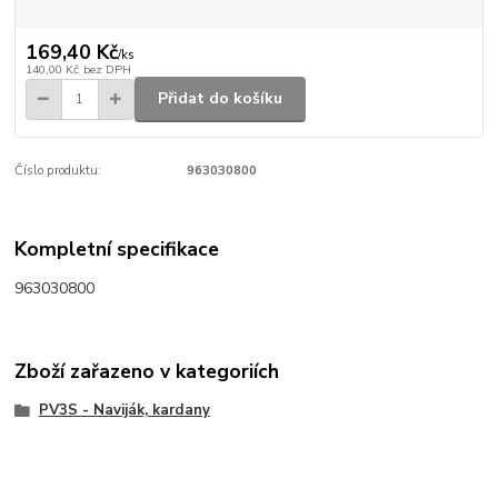
169,40 Kč
/
ks
140,00 Kč
bez DPH
Přidat do košíku
Číslo produktu:
963030800
Kompletní specifikace
963030800
Zboží zařazeno v kategoriích
PV3S - Naviják, kardany