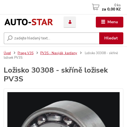
0
ks
za
0,00 Kč
Menu
Hledat
Úvod
Praga V3S
PV3S - Naviják, kardany
Ložisko 30308 - skříně
ložisek PV3S
Ložisko 30308 - skříně ložisek
PV3S