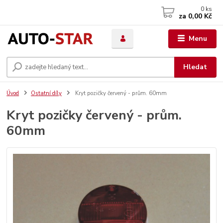
0
ks
za
0,00 Kč
Menu
Hledat
Úvod
Ostatní díly
Kryt pozičky červený - prům. 60mm
Kryt pozičky červený - prům.
60mm