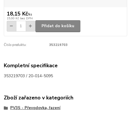
18,15 Kč
/
ks
15,00 Kč
bez DPH
Přidat do košíku
Číslo produktu:
353219703
Kompletní specifikace
353219703 / 20-014-5095
Zboží zařazeno v kategoriích
PV3S - Převodovka, řazení