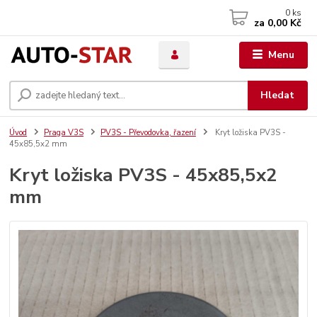
0
ks
za
0,00 Kč
Menu
Hledat
Úvod
Praga V3S
PV3S - Převodovka, řazení
Kryt ložiska PV3S -
45x85,5x2 mm
Kryt ložiska PV3S - 45x85,5x2
mm