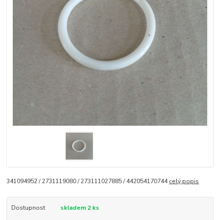
341094952 / 2731119080 / 273111027885 / 442054170744
celý popis
Dostupnost
skladem 2 ks