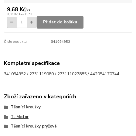
9,68 Kč
/
ks
8,00 Kč
bez DPH
Přidat do košíku
Číslo produktu:
341094952
Kompletní specifikace
341094952 / 2731119080 / 273111027885 / 442054170744
Zboží zařazeno v kategoriích
Těsnící kroužky
T- Motor
Těsnící kroužky pryžové