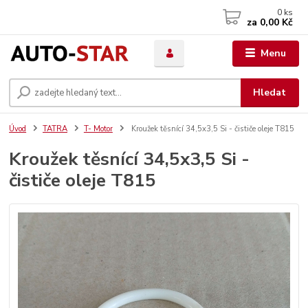
0
ks
za
0,00 Kč
Menu
Hledat
Úvod
TATRA
T- Motor
Kroužek těsnící 34,5x3,5 Si - čističe oleje T815
Kroužek těsnící 34,5x3,5 Si -
čističe oleje T815