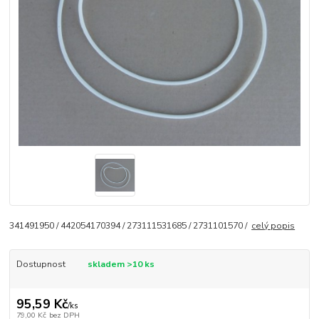
341491950 / 442054170394 / 273111531685 / 2731101570 /
celý popis
Dostupnost
skladem >10 ks
95,59 Kč
/
ks
79,00 Kč
bez DPH