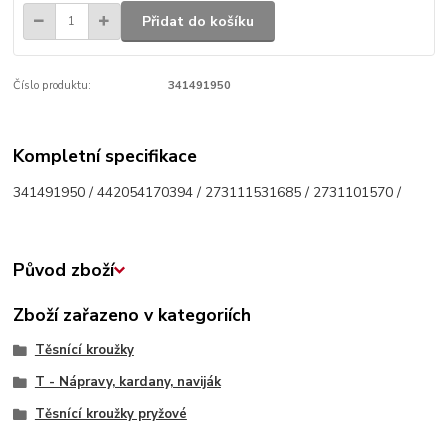
Přidat do košíku
Číslo produktu:
341491950
Kompletní specifikace
341491950 / 442054170394 / 273111531685 / 2731101570 /
Původ zboží
Zboží zařazeno v kategoriích
Těsnící kroužky
T - Nápravy, kardany, naviják
Těsnící kroužky pryžové