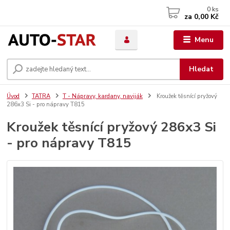
0
ks
za
0,00 Kč
Menu
Hledat
Úvod
TATRA
T - Nápravy, kardany, naviják
Kroužek těsnící pryžový
286x3 Si - pro nápravy T815
Kroužek těsnící pryžový 286x3 Si
- pro nápravy T815