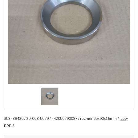
353438420 / 20-008-5079 / 442050790087 / rozměr 65x90x16mm /
celý
popis