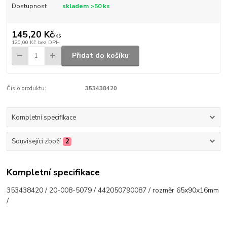
Dostupnost
skladem >50 ks
145,20 Kč
/
ks
120,00 Kč
bez DPH
Přidat do košíku
Číslo produktu:
353438420
Kompletní specifikace
Související zboží
2
Kompletní specifikace
353438420 / 20-008-5079 / 442050790087 / rozměr 65x90x16mm
/