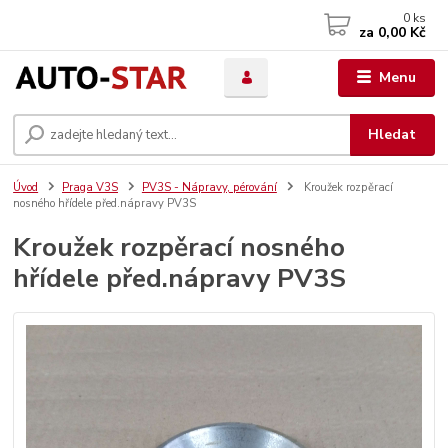
0
ks
za
0,00 Kč
Menu
Hledat
Úvod
Praga V3S
PV3S - Nápravy, pérování
Kroužek rozpěrací
nosného hřídele před.nápravy PV3S
Kroužek rozpěrací nosného
hřídele před.nápravy PV3S