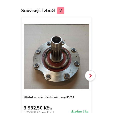
Související zboží
2
Hřídel nosný přední nápravy PV3S
Gufero G 90
PV3S
3 932,50 Kč
42,35 Kč
/
ks
skladem 3 ks
3 250,00 Kč
bez DPH
35,00 Kč
bez