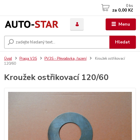
0
ks
za
0,00 Kč
Menu
Hledat
Úvod
Praga V3S
PV3S - Převodovka, řazení
Kroužek ostřikovací
120/60
Kroužek ostřikovací 120/60