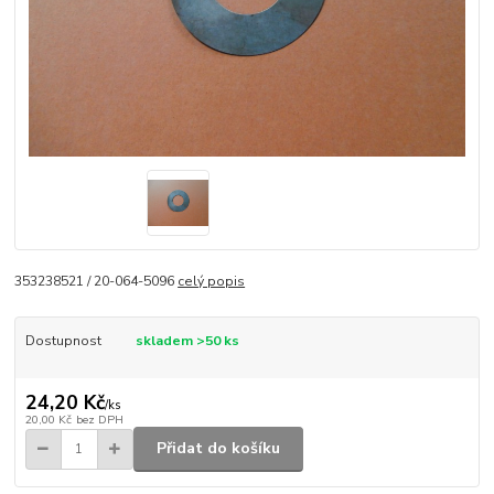
353238521 / 20-064-5096
celý popis
Dostupnost
skladem >50 ks
24,20 Kč
/
ks
20,00 Kč
bez DPH
Přidat do košíku