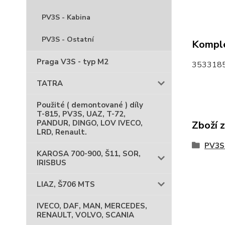
PV3S - Kabina
PV3S - Ostatní
Komple
Praga V3S - typ M2
3533185
TATRA
Použité ( demontované ) díly
T-815, PV3S, UAZ, T-72,
PANDUR, DINGO, LOV IVECO,
Zboží 
LRD, Renault.
PV3S 
KAROSA 700-900, Š11, SOR,
IRISBUS
LIAZ, Š706 MTS
IVECO, DAF, MAN, MERCEDES,
RENAULT, VOLVO, SCANIA