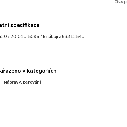
Číslo p
tní specifikace
20 / 20-010-5096 / k náboji 353312540
zařazeno v kategoriích
- Nápravy, pérování