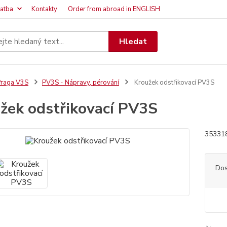
latba
Kontakty
Order from abroad in ENGLISH
Hledat
raga V3S
PV3S - Nápravy, pérování
Kroužek odstřikovací PV3S
žek odstřikovací PV3S
353318
Dos