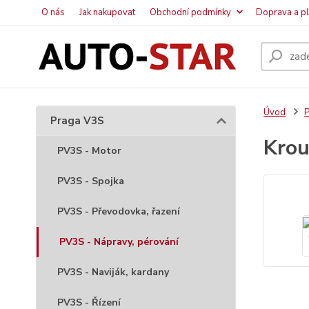
O nás
Jak nakupovat
Obchodní podmínky
Doprava a p
Úvod
P
Praga V3S
Krou
PV3S - Motor
PV3S - Spojka
PV3S - Převodovka, řazení
PV3S - Nápravy, pérování
PV3S - Naviják, kardany
PV3S - Řízení