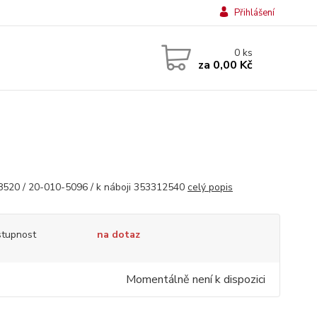
Přihlášení
0
ks
za
0,00 Kč
520 / 20-010-5096 / k náboji 353312540
celý popis
tupnost
na dotaz
Momentálně není k dispozici