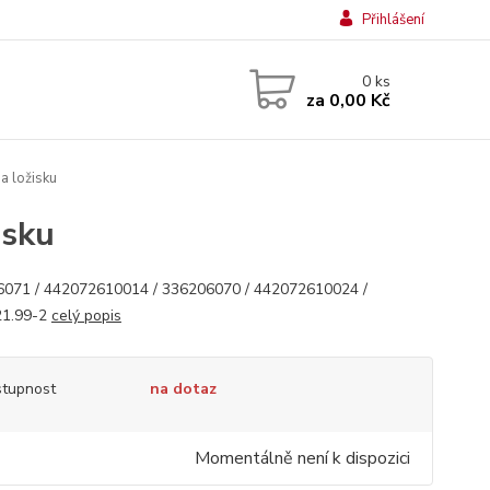
Přihlášení
0
ks
za
0,00 Kč
a ložisku
isku
071 / 442072610014 / 336206070 / 442072610024 /
21.99-2
celý popis
tupnost
na dotaz
Momentálně není k dispozici