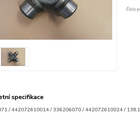
Číslo p
tní specifikace
71 / 442072610014 / 336206070 / 442072610024 / 138.1