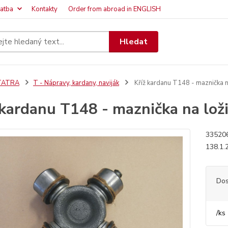
latba
Kontakty
Order from abroad in ENGLISH
Hledat
TATRA
T - Nápravy, kardany, naviják
Kříž kardanu T148 - maznička n
 kardanu T148 - maznička na lož
335206
138.1.
Dos
/
ks