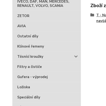
IVECO, DAF, MAN, MERCEDES,
Zboží 
RENAULT, VOLVO, SCANIA
T - N
ZETOR
navij
AVIA
Ostatní díly
Klínové řemeny
Těsnící kroužky
Filtry a čističe
Gufera - výprodej
Ložiska
Speciální díly