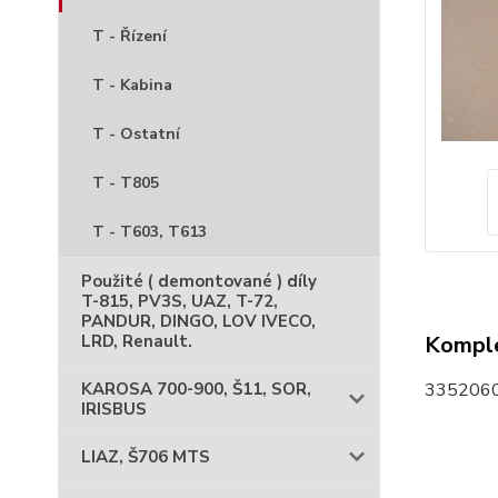
T - Řízení
T - Kabina
T - Ostatní
T - T805
T - T603, T613
Použité ( demontované ) díly
T-815, PV3S, UAZ, T-72,
PANDUR, DINGO, LOV IVECO,
LRD, Renault.
Komple
KAROSA 700-900, Š11, SOR,
3352060
IRISBUS
LIAZ, Š706 MTS