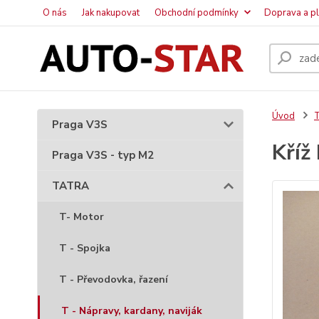
O nás
Jak nakupovat
Obchodní podmínky
Doprava a p
Úvod
Praga V3S
Kříž
Praga V3S - typ M2
TATRA
T- Motor
T - Spojka
T - Převodovka, řazení
T - Nápravy, kardany, naviják