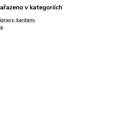
zařazeno v kategoriích
ápravy, kardany,
ák