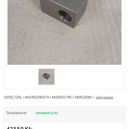
335517281 / 442050290074 / 4426002740 / 340516081 /
celý popis
Dostupnost
skladem 5 ks
423,50 Kč