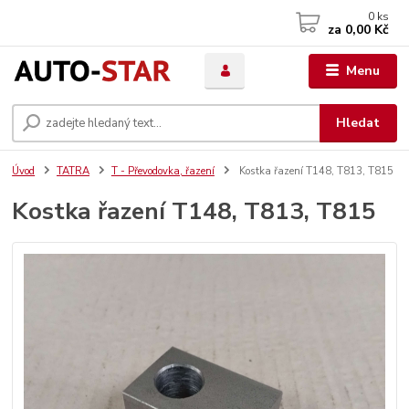
0
ks
za
0,00 Kč
Menu
Hledat
Úvod
TATRA
T - Převodovka, řazení
Kostka řazení T148, T813, T815
Kostka řazení T148, T813, T815