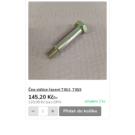
Čep vidlice řazení T813, T815
145,20 Kč
/
ks
skladem 2 ks
120,00 Kč
bez DPH
Přidat do košíku