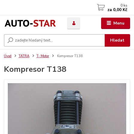
0
ks
za
0,00 Kč
Menu
Hledat
Úvod
TATRA
T- Motor
Kompresor T138
Kompresor T138