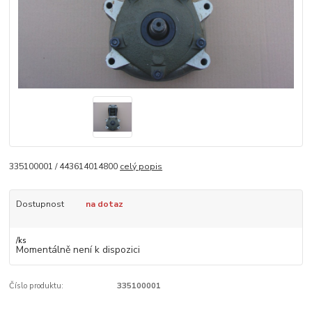
335100001 / 443614014800
celý popis
Dostupnost
na dotaz
/
ks
Momentálně není k dispozici
Číslo produktu:
335100001