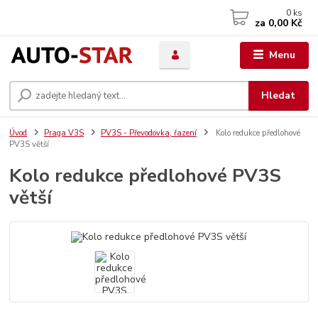
0
ks
za
0,00 Kč
Menu
Hledat
Úvod
Praga V3S
PV3S - Převodovka, řazení
Kolo redukce předlohové
PV3S větší
Kolo redukce předlohové PV3S
větší