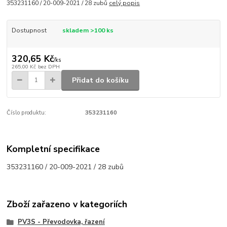
353231160 / 20-009-2021 / 28 zubů
celý popis
Dostupnost
skladem >100 ks
320,65 Kč
/
ks
265,00 Kč
bez DPH
Přidat do košíku
Číslo produktu:
353231160
Kompletní specifikace
353231160 / 20-009-2021 / 28 zubů
Zboží zařazeno v kategoriích
PV3S - Převodovka, řazení