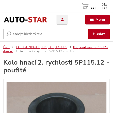
0
ks
za
0,00 Kč
Menu
Hledat
Úvod
KAROSA 700-900, Š11, SOR, IRISBUS
K - převodovka 5P115.12 -
demont
Kolo hnací 2. rychlosti 5P115.12 - použité
Kolo hnací 2. rychlosti 5P115.12 -
použité