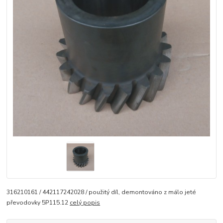
316210161 / 442117242028 / použitý díl, demontováno z málo jeté
převodovky 5P115.12
celý popis