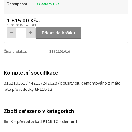
Dostupnost
skladem 1 ks
1 815,00 Kč
/
ks
1 500,00 Kč
bez DPH
Přidat do košíku
Číslo produktu:
316210161d
Kompletní specifikace
316210161 / 442117242028 / použitý díl, demontováno z málo
jeté převodovky 5P115.12
Zboží zařazeno v kategoriích
K - převodovka 5P115.12 - demont