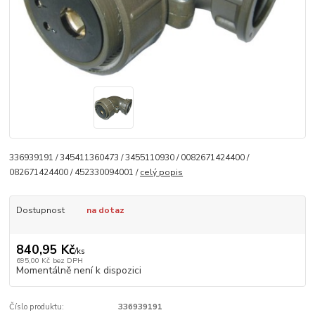
336939191 / 345411360473 / 3455110930 / 0082671424400 /
082671424400 / 452330094001 /
celý popis
Dostupnost
na dotaz
840,95 Kč
/
ks
695,00 Kč
bez DPH
Momentálně není k dispozici
Číslo produktu:
336939191