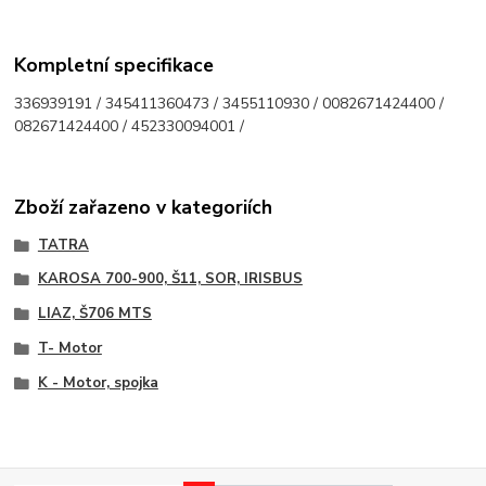
Kompletní specifikace
336939191 / 345411360473 / 3455110930 / 0082671424400 /
082671424400 / 452330094001 /
Zboží zařazeno v kategoriích
TATRA
KAROSA 700-900, Š11, SOR, IRISBUS
LIAZ, Š706 MTS
T- Motor
K - Motor, spojka