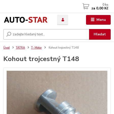
0
ks
za
0,00 Kč
Menu
Hledat
Úvod
TATRA
T- Motor
Kohout trojcestný T148
Kohout trojcestný T148